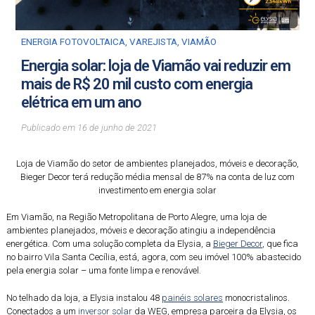
ENERGIA FOTOVOLTAICA
,
VAREJISTA
,
VIAMÃO
Energia solar: loja de Viamão vai reduzir em
mais de R$ 20 mil custo com energia
elétrica em um ano
Publicado em
16
de
junho
de
2021
Loja de Viamão do setor de ambientes planejados, móveis e decoração,
Bieger Decor terá redução média mensal de 87% na conta de luz com
investimento em energia solar
Em Viamão, na Região Metropolitana de Porto Alegre, uma loja de
ambientes planejados, móveis e decoração atingiu a independência
energética. Com uma solução completa da Elysia, a
Bieger Decor
, que fica
no bairro Vila Santa Cecília, está, agora, com seu imóvel 100% abastecido
pela energia solar – uma fonte limpa e renovável.
No telhado da loja, a Elysia instalou 48
painéis solares
monocristalinos.
Conectados a um
inversor solar
da WEG, empresa parceira da Elysia, os