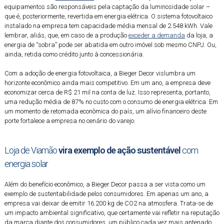
equipamentos são responsáveis pela captação da luminosidade solar –
que é, posteriormente, revertida em energia elétrica. O sistema fotovoltaico
instalado na empresa tem capacidade média mensal de 2.548 kWh. Vale
lembrar, aliás, que, em caso de a produção
exceder a demanda
da loja, a
energia de “sobra” pode ser abatida em outro imóvel sob mesmo CNPJ. Ou,
ainda, retida como crédito junto à concessionária.
Com a adoção de energia fotovoltaica, a Bieger Decor vislumbra um
horizonte econômico ainda mais competitivo. Em um ano, a empresa deve
economizar cerca de R$ 21 mil na conta de luz. Isso representa, portanto,
uma redução média de 87% no custo com o consumo de energia elétrica. Em
um momento de retomada econômica do país, um alívio financeiro deste
porte fortalece a empresa no cenário do varejo.
Loja de Viamão
vira exemplo de ação sustentável
com
energia solar
Além do benefício econômico, a Bieger Decor passa a ser vista como um
exemplo de sustentabilidade pelos consumidores. Em apenas um ano, a
empresa vai deixar de emitir 16.200 kg de CO2 na atmosfera. Trata-se de
um impacto ambiental significativo, que certamente vai refletir na reputação
da marca diante dos consumidores, um público cada vez mais antenado