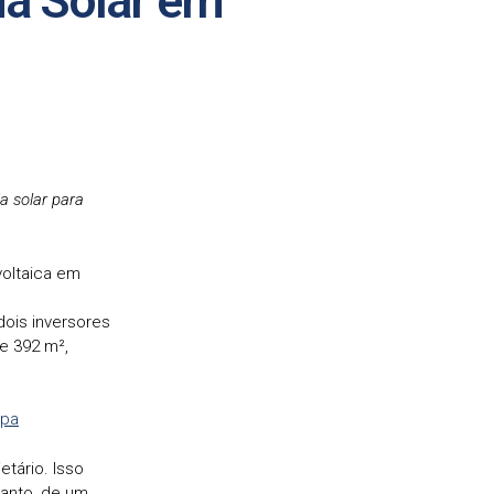
da Solar em
a solar para
voltaica em
dois inversores
e 392 m²,
mpa
etário. Isso
tanto, de um