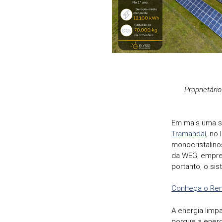
Proprietári
Em mais uma so
Tramandaí
, no
monocristalino
da WEG, empres
portanto, o s
Conheça o Rend
A energia limp
porque a energ