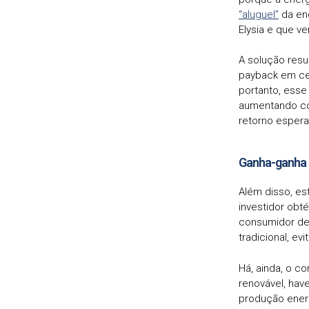
“aluguel”
da ene
Elysia e que v
A solução resu
payback em cer
portanto, esse
aumentando co
retorno espera
Ganha-ganha
Além disso, es
investidor obt
consumidor de
tradicional, e
Há, ainda, o c
renovável, ha
produção energ