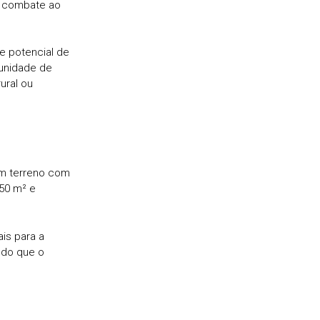
no combate ao
e potencial de
tunidade de
ural ou
um terreno com
50 m² e
ais para a
 do que o