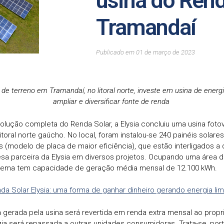
usina do Ren
Tramandaí
Publicado em
01
de
março
de
2023
o de terreno em Tramandaí, no litoral norte, investe em usina de energi
ampliar e diversificar fonte de renda
lução completa do Renda Solar, a Elysia concluiu uma usina foto
 litoral norte gaúcho. No local, foram instalou-se 240 painéis solares
s (modelo de placa de maior eficiência), que estão interligados a 
a parceira da Elysia em diversos projetos. Ocupando uma área d
istema tem capacidade de geração média mensal de 12.100 kWh.
a Solar Elysia: uma forma de ganhar dinheiro gerando energia li
a gerada pela usina será revertida em renda extra mensal ao propri
ia será repassada a outras unidades consumidoras. Trata-se, por