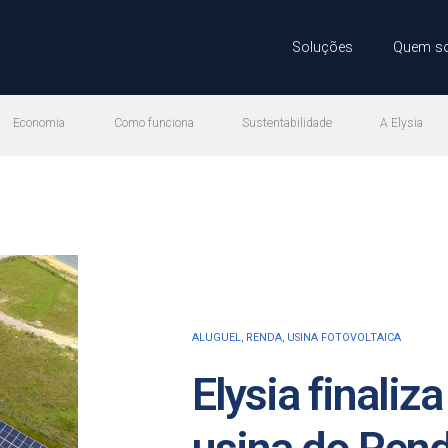
Soluções
Quem s
Economia
Como funciona
Sustentabilidade
A Elysia
ALUGUEL
,
RENDA
,
USINA FOTOVOLTAICA
Elysia finaliz