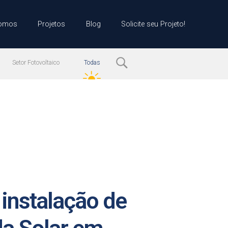
omos
Projetos
Blog
Solicite seu Projeto!
Setor Fotovoltaico
Todas
S
a instalação de