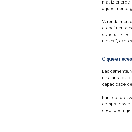
matriz energét
aquecimento g
“A renda mensa
crescimento no
obter uma rend
urbana”, expli
O que é neces
Basicamente, v
uma área disp
capacidade de
Para concretiza
compra dos equ
crédito em ger