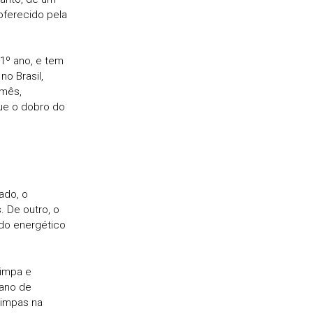
oferecido pela
 1º ano, e tem
o Brasil,
 mês,
ue o dobro do
ado, o
. De outro, o
do energético
limpa e
 ano de
limpas na