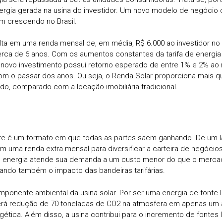
rgia gerada na usina do investidor. Um novo modelo de negócio 
em crescendo no Brasil.
lta em uma renda mensal de, em média, R$ 6.000
ao investidor no
ca de 6 anos. Com os aumentos constantes da tarifa de energia n
 novo investimento possui retorno esperado de entre 1% e 2% ao
m o passar dos anos. Ou seja, o Renda Solar proporciona mais q
do, comparado com a locação imobiliária tradicional.
te é um formato em que todas as partes saem ganhando. De um l
ém uma renda extra mensal para diversificar a carteira de negócios
 energia atende sua demanda a um custo menor do que o merca
vitando também o impacto das bandeiras tarifárias.
omponente ambiental da usina solar. Por ser uma energia de fonte 
verá redução de 70 toneladas de CO2 na atmosfera em apenas um
ética. Além disso, a usina contribui para o incremento de fontes 