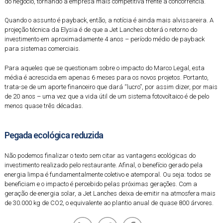
do negócio, tornando a empresa mais competitiva frente à concorrência.
Quando o assunto é payback, então, a notícia é ainda mais alvissareira. A
projeção técnica da Elysia é de que a Jet Lanches obterá o retorno do
investimento em aproximadamente 4 anos – período médio de payback
para sistemas comerciais.
Para aqueles que se questionam sobre o impacto do Marco Legal, esta
média é acrescida em apenas 6 meses para os novos projetos. Portanto,
trata-se de um aporte financeiro que dará “lucro”, por assim dizer, por mais
de 20 anos – uma vez que a vida útil de um sistema fotovoltaico é de pelo
menos quase três décadas.
Pegada ecológica reduzida
Não podemos finalizar o texto sem citar as vantagens ecológicas do
investimento realizado pelo restaurante. Afinal, o benefício gerado pela
energia limpa é fundamentalmente coletivo e atemporal. Ou seja: todos se
beneficiam e o impacto é percebido pelas próximas gerações. Com a
geração de energia solar, a Jet Lanches deixa de emitir na atmosfera mais
de 30.000 kg de CO2, o equivalente ao plantio anual de quase 800 árvores.