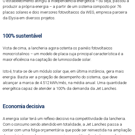
O estabelecimento atingiu a independência energética – ou seja, passou a
produzir a própria energia – a partir de um sistema composto por 76
placas solares e dois inversores fotovoltaicos da WEG, empresa parceira
da Elysia em diversos projetos.
100% sustentável
Vista de cima, a lancheria agora ostenta os painéis fotovoltaicos
monocristalinos – um modelo de placa cuja principal característica é a
maior eficiência na captação de luminosidade solar.
Isto é, trata-se de um módulo solar que, em última instância, gera mais
energia. Basta ver a projeção de desempenho do sistema, que deve
alcançar a marca de 4.512 kWh/mês, na média anual. Uma quantidade
energética capaz de atender a 100% da demanda da Jet Lanches.
Economia decisiva
A energia solar terá um reflexo decisivo na competitividade da lancheria.
Com o consumo sendo atendido em totalidade, a Jet Lanches passa a
contar com uma folga orçamentária que pode ser reinvestida na ampliação