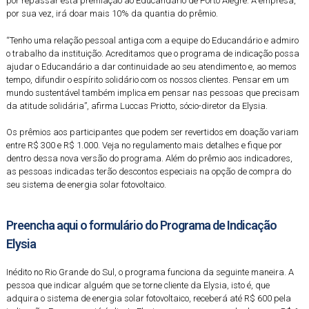
por repassar esta premiação ao Educandário de Porto Alegre. A empresa,
por sua vez, irá doar mais 10% da quantia do prêmio.
“Tenho uma relação pessoal antiga com a equipe do Educandário e admiro
o trabalho da instituição. Acreditamos que o programa de indicação possa
ajudar o Educandário a dar continuidade ao seu atendimento e, ao memos
tempo, difundir o espírito solidário com os nossos clientes. Pensar em um
mundo sustentável também implica em pensar nas pessoas que precisam
da atitude solidária”, afirma Luccas Priotto, sócio-diretor da Elysia.
Os prêmios aos participantes que podem ser revertidos em doação variam
entre R$ 300 e R$ 1.000. Veja no regulamento mais detalhes e fique por
dentro dessa nova versão do programa. Além do prêmio aos indicadores,
as pessoas indicadas terão descontos especiais na opção de compra do
seu sistema de energia solar fotovoltaico.
Preencha
aqui
o formulário do Programa de Indicação
Elysia
Inédito no Rio Grande do Sul, o programa funciona da seguinte maneira. A
pessoa que indicar alguém que se torne cliente da Elysia, isto é, que
adquira o sistema de energia solar fotovoltaico, receberá até R$ 600 pela