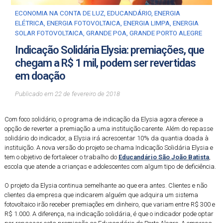
ECONOMIA NA CONTA DE LUZ
,
EDUCANDÁRIO
,
ENERGIA
ELÉTRICA
,
ENERGIA FOTOVOLTAICA
,
ENERGIA LIMPA
,
ENERGIA
SOLAR FOTOVOLTAICA
,
GRANDE POA
,
GRANDE PORTO ALEGRE
Indicação Solidária Elysia: premiações, que
chegam a R$ 1 mil, podem ser revertidas
em doação
Publicado em
22
de
fevereiro
de
2018
Com foco solidário, o programa de indicação da Elysia agora oferece a
opção de reverter a premiação a uma instituição carente. Além do repasse
solidário do indicador, a Elysia irá acrescentar 10% da quantia doada à
instituição. A nova versão do projeto se chama Indicação Solidária Elysia e
tem o objetivo de fortalecer o trabalho do
Educandário São João Batista
,
escola que atende a crianças e adolescentes com algum tipo de deficiência.
O projeto da Elysia continua semelhante ao que era antes. Clientes e não
clientes da empresa que indicarem alguém que adquira um sistema
fotovoltaico irão receber premiações em dinheiro, que variam entre R$ 300 e
R$ 1.000. A diferença, na indicação solidária, é que o indicador pode optar