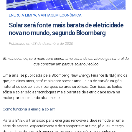
ENERGIA LIMPA
,
VANTAGEM ECONÔMICA
Solar será fonte mais barata de eletricidade
nova no mundo, segundo Bloomberg
Publicado em
28
de
dezembro
de
2020
Em cinco anos, será mais caro operar uma usina de carvão ou gás natural do
que construir um parque solar ou eólico
Uma análise publicada pela Bloomberg New Energy Finance (BNEF) indica
que, em cinco anos, será mais caro operar uma usina de carvão ou gás
natural do que construir parques solares ou eólicos. Com isso, as fontes
eólica e solar são as tecnologias mais baratas de eletricidade nova na
maior parte do mundo atualmente.
Como funciona a energia solar?
Para a BNEF, a transição para energias renováveis deve remodelar uma
série de setores, especialmente o de transporte marítimo, já que um terço
das milhas de carga transportadas por navios são provenientes de